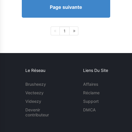
Page suivante
1
Le Réseau
Liens Du Site
Brusheezy
Affaires
Vecteezy
Réclame
Videezy
Support
Devenir
DMCA
contributeur