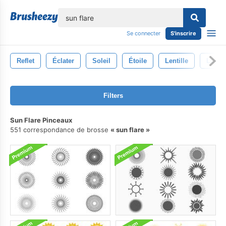
lose
Se connecter
S'inscrire
Reflet
Éclater
Soleil
Étoile
Lentille
Lueur
Filters
Sun Flare Pinceaux
551 correspondance de brosse
sun flare