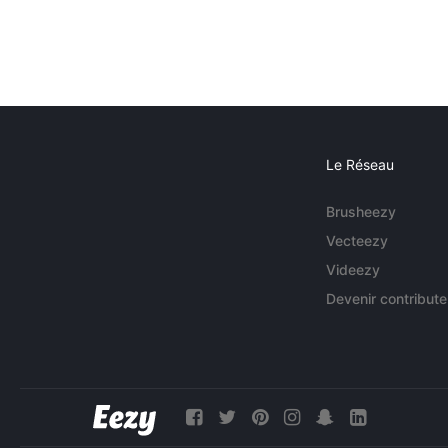
Le Réseau
Brusheezy
Vecteezy
Videezy
Devenir contribute