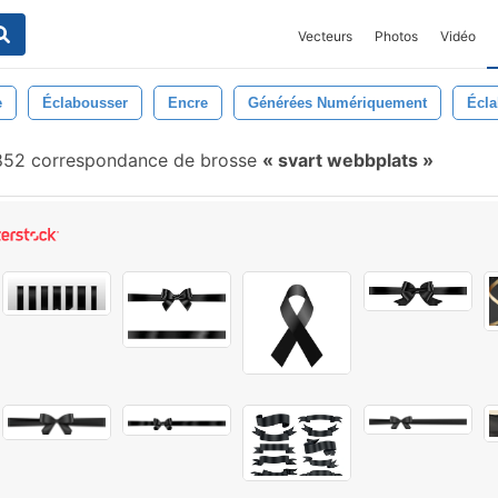
Vecteurs
Photos
Vidéo
e
Éclabousser
Encre
Générées Numériquement
Écl
52 correspondance de brosse
svart webbplats