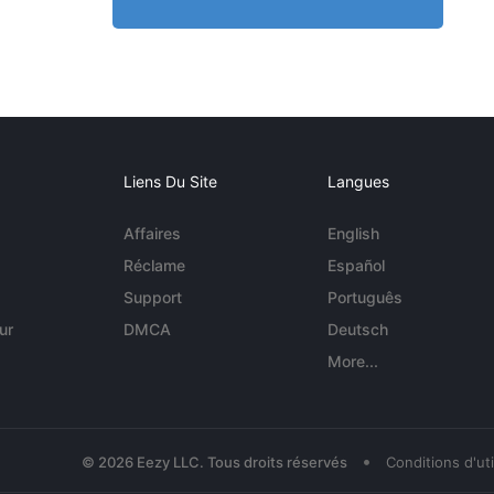
Liens Du Site
Langues
Affaires
English
Réclame
Español
Support
Português
ur
DMCA
Deutsch
More...
•
© 2026 Eezy LLC. Tous droits réservés
Conditions d'uti