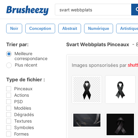
Noir
Conception
Abstrait
Numérique
Artistiqu
Trier par:
Svart Webbplats Pinceaux
-
8
Meilleure
correspondance
Plus récent
Images sponsorisées par
Type de fichier :
Pinceaux
Actions
PSD
Modèles
Dégradés
Textures
Symboles
Formes