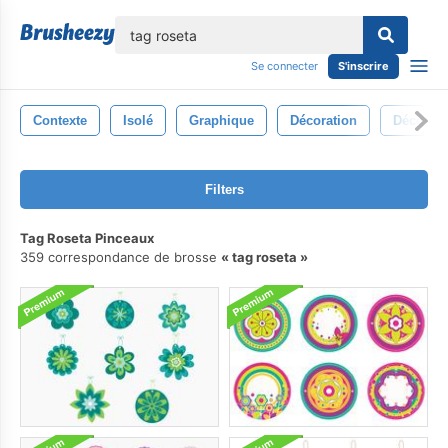
lose
Se connecter
S'inscrire
Contexte
Isolé
Graphique
Décoration
Décoratif
Filters
Tag Roseta Pinceaux
359 correspondance de brosse
tag roseta