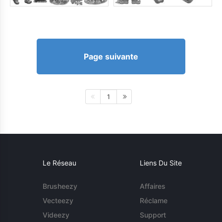
Page suivante
1
Le Réseau
Liens Du Site
Brusheezy
Affaires
Vecteezy
Réclame
Videezy
Support