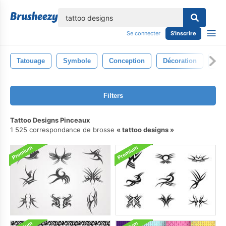
lose
Se connecter
S'inscrire
Tatouage
Symbole
Conception
Décoration
Sig
Filters
Tattoo Designs Pinceaux
1 525 correspondance de brosse
tattoo designs