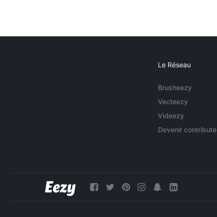
Le Réseau
Brusheezy
Vecteezy
Videezy
Devenir contribute