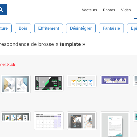
Vecteurs
Photos
Vidéo
ture
Bois
Effritement
Désintégrer
Fantaisie
Ép
respondance de brosse
template