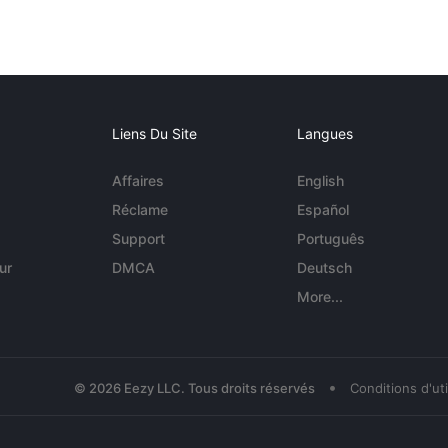
Liens Du Site
Langues
Affaires
English
Réclame
Español
Support
Português
ur
DMCA
Deutsch
More...
•
© 2026 Eezy LLC. Tous droits réservés
Conditions d'uti