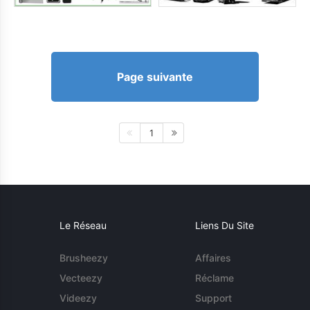
Page suivante
1
Le Réseau
Liens Du Site
Brusheezy
Affaires
Vecteezy
Réclame
Videezy
Support