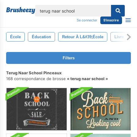
lose
Se connecter
S'inscrire
École
Éducation
Retour À L&#39;école
Livre
Filters
Terug Naar School Pinceaux
168 correspondance de brosse
terug naar school