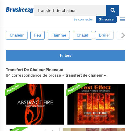
lose
Se connecter
S'inscrire
Chaleur
Feu
Flamme
Chaud
Brûler
Enfer
Filters
Transfert De Chaleur Pinceaux
84 correspondance de brosse
transfert de chaleur