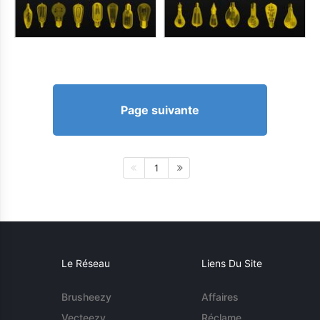
Page suivante
1
Le Réseau
Liens Du Site
Brusheezy
Affaires
Vecteezy
Réclame