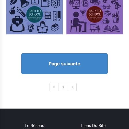
Page suivante
1
Le Réseau
Liens Du Site