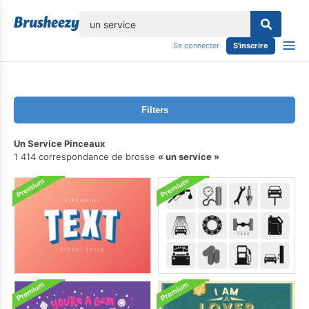
lose
Se connecter
S'inscrire
Filters
Un Service Pinceaux
1 414 correspondance de brosse
un service