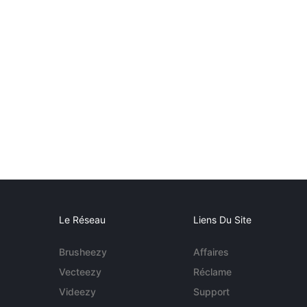
Le Réseau
Liens Du Site
Brusheezy
Affaires
Vecteezy
Réclame
Videezy
Support