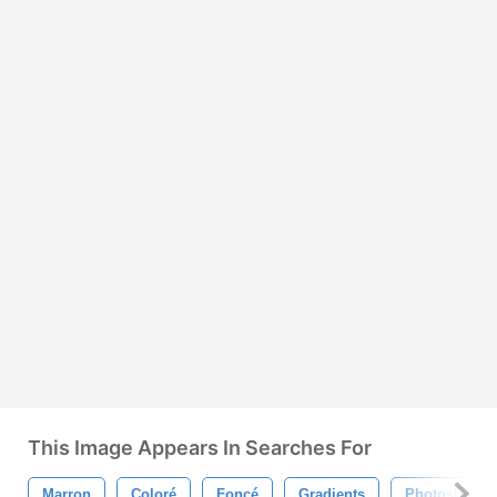
This Image Appears In Searches For
Marron
Coloré
Foncé
Gradients
Photoshop