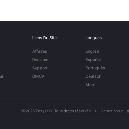
Liens Du Site
Langues
Affaires
English
Réclame
Español
Support
Português
ur
DMCA
Deutsch
More...
•
© 2026 Eezy LLC. Tous droits réservés
Conditions d'uti