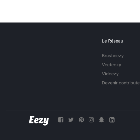
Le Réseau
Brusheezy
Vecteezy
Videezy
Devenir contribute