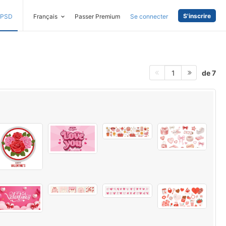
S'inscrire
PSD
Français
Passer Premium
Se connecter
de 7
1