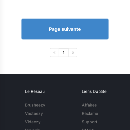
Page suivante
1
Le Réseau
Liens Du Site
Brusheezy
Affaires
Vecteezy
Réclame
Videezy
Support