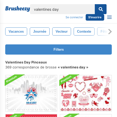
lose
Se connecter
S'inscrire
Vacances
Journée
Vecteur
Contexte
Fête
Filters
Valentines Day Pinceaux
369 correspondance de brosse
valentines day