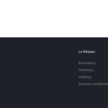
Le Réseau
Brusheezy
Vecteezy
Videezy
Devenir contribute