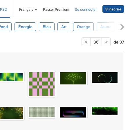
S'inscrire
PSD
Français
Passer Premium
Se connecter
 Fond
Énergie
Bleu
Art
Orange
Jaune
For
de 37
36