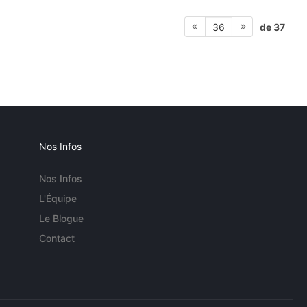
de 37
36
Nos Infos
Nos Infos
L'Équipe
Le Blogue
Contact