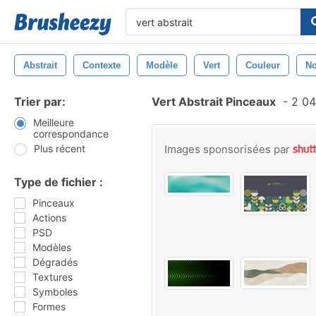
Abstrait
Contexte
Modèle
Vert
Couleur
No
Trier par:
Vert Abstrait Pinceaux
-
2 04
Meilleure
correspondance
Plus récent
Images sponsorisées par
Type de fichier :
Pinceaux
Actions
PSD
Modèles
Dégradés
Textures
Symboles
Formes