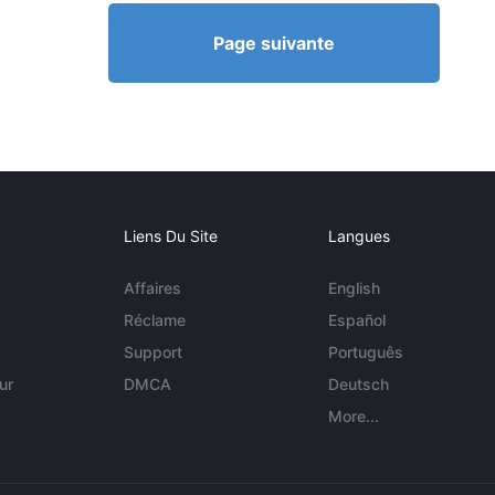
Page suivante
Liens Du Site
Langues
Affaires
English
Réclame
Español
Support
Português
ur
DMCA
Deutsch
More...