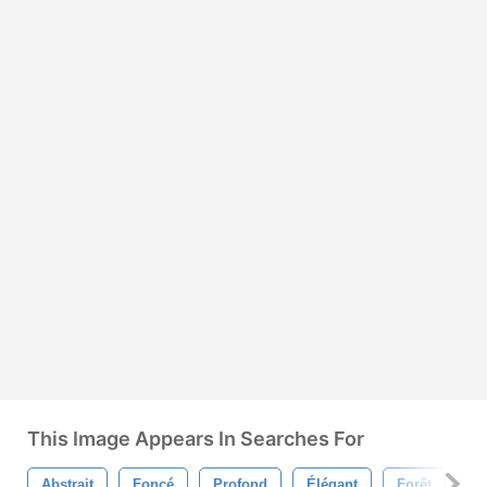
This Image Appears In Searches For
Abstrait
Foncé
Profond
Élégant
Forêt
Va