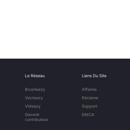
Le Réseau
Liens Du Site
Brusheezy
Affaires
Vecteezy
Réclame
Videezy
Support
Devenir
DMCA
contributeur