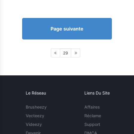
Page suivante
29
Le Réseau
Liens Du Site
Brusheezy
Affaires
Vecteezy
Réclame
Videezy
Support
Devenir
DMCA