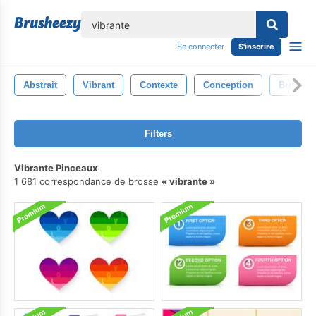
lose
Se connecter
S'inscrire
Abstrait
Vibrant
Contexte
Conception
Brillant
Filters
Vibrante Pinceaux
1 681 correspondance de brosse
vibrante