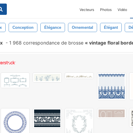
Vecteurs
Photos
Vidéo
x
Conception
Élégance
Ornemental
Élégant
Dé
ux
-
1 968 correspondance de brosse
vintage floral bord