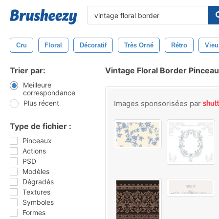
Cru
Floral
Décoratif
Très Orné
Rétro
Vieu
Trier par:
Vintage Floral Border Pincea
Meilleure
correspondance
Plus récent
Images sponsorisées par
Type de fichier :
Pinceaux
Actions
PSD
Modèles
Dégradés
Textures
Symboles
Formes