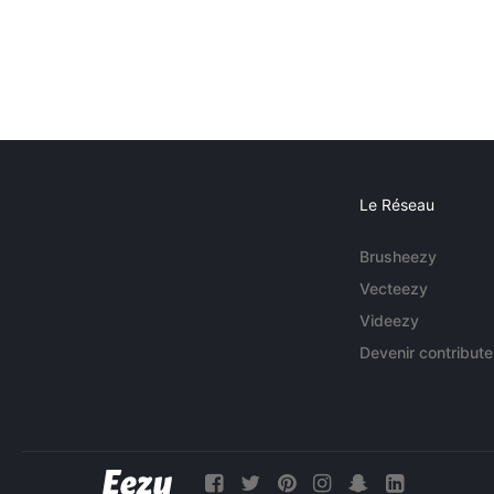
Le Réseau
Brusheezy
Vecteezy
Videezy
Devenir contribute