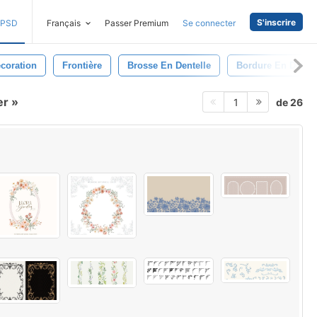
S'inscrire
PSD
Français
Passer Premium
Se connecter
coration
Frontière
Brosse En Dentelle
Bordure En Dentel
er
de 26
1