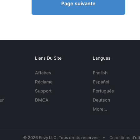
Page suivante
Liens Du Site
Langues
Affaires
English
Réclame
Español
Support
Português
ur
DMCA
Deutsch
More...
•
© 2026 Eezy LLC. Tous droits réservés
Conditions d'uti