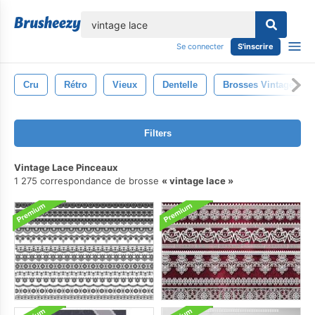
lose
Se connecter
S'inscrire
Cru
Rétro
Vieux
Dentelle
Brosses Vintage
Filters
Vintage Lace Pinceaux
1 275 correspondance de brosse
vintage lace