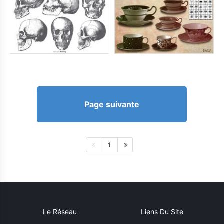
Page suivante
1
Le Réseau
Liens Du Site