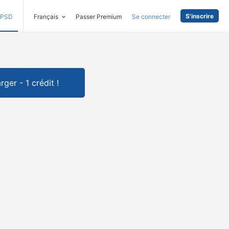
S'inscrire
PSD
Français
Passer Premium
Se connecter
rger - 1 crédit !