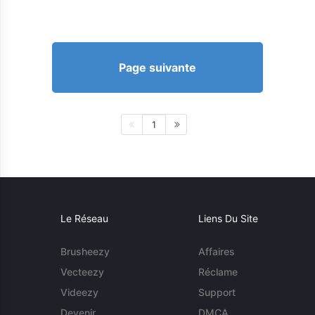
Page suivante
1
Le Réseau
Liens Du Site
Brusheezy
Affaires
Vecteezy
Réclame
Videezy
Support
Devenir
DMCA