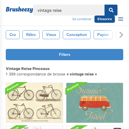
lose
Se connecter
S'inscrire
Cru
Rétro
Vieux
Conception
Papier
Conte
Filters
Vintage Reise Pinceaux
1 399 correspondance de brosse
vintage reise