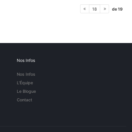
de 19
18
Nos Infos
Nos Infos
L'Équipe
Le Blogue
Contact