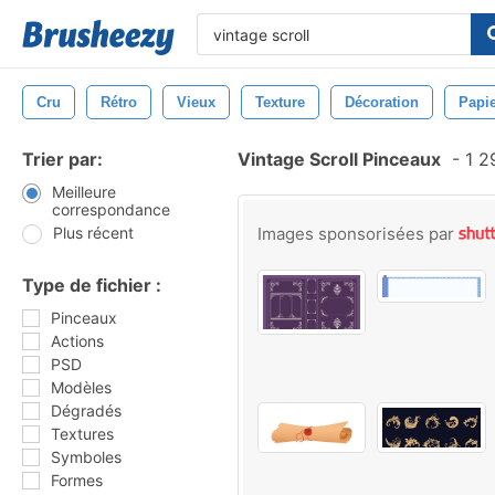
Cru
Rétro
Vieux
Texture
Décoration
Papi
Trier par:
Vintage Scroll Pinceaux
-
1 2
Meilleure
correspondance
Plus récent
Images sponsorisées par
Type de fichier :
Pinceaux
Actions
PSD
Modèles
Dégradés
Textures
Symboles
Formes