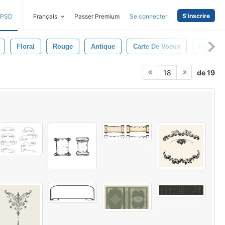
S'inscrire
PSD
Français
Passer Premium
Se connecter
Floral
Rouge
Antique
Carte De Voeux
Fleur
de 19
18