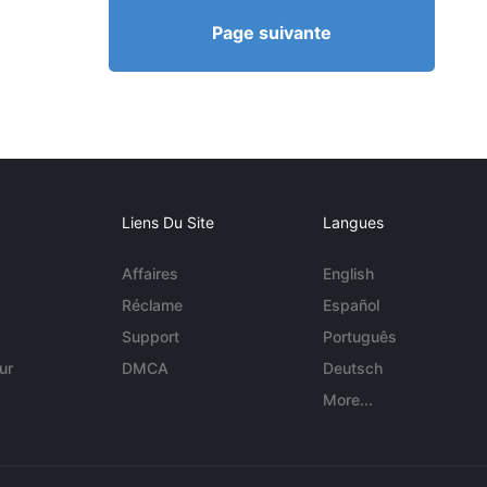
Page suivante
Liens Du Site
Langues
Affaires
English
Réclame
Español
Support
Português
ur
DMCA
Deutsch
More...