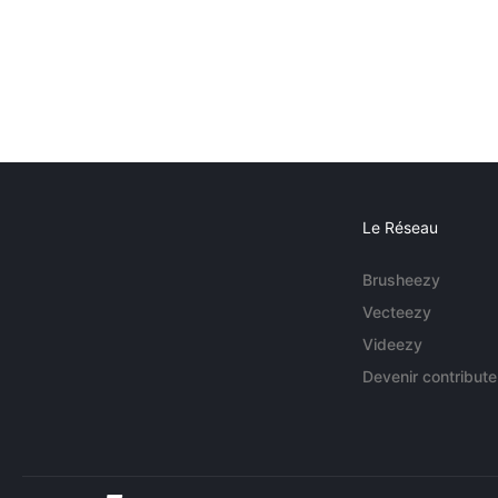
Le Réseau
Brusheezy
Vecteezy
Videezy
Devenir contribute