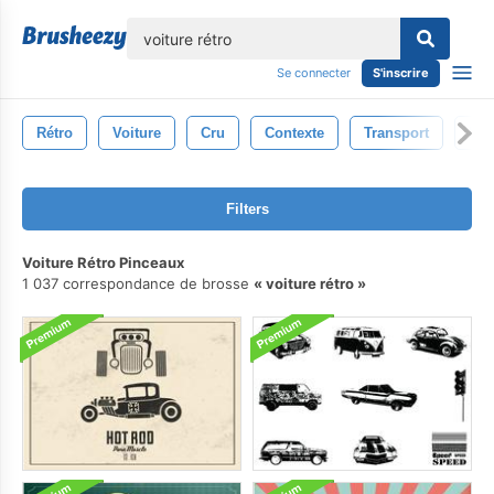
lose
Se connecter
S'inscrire
Rétro
Voiture
Cru
Contexte
Transport
Noi
Filters
Voiture Rétro Pinceaux
1 037 correspondance de brosse
voiture rétro