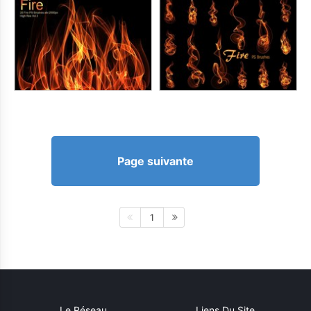
Page suivante
1
Le Réseau
Liens Du Site