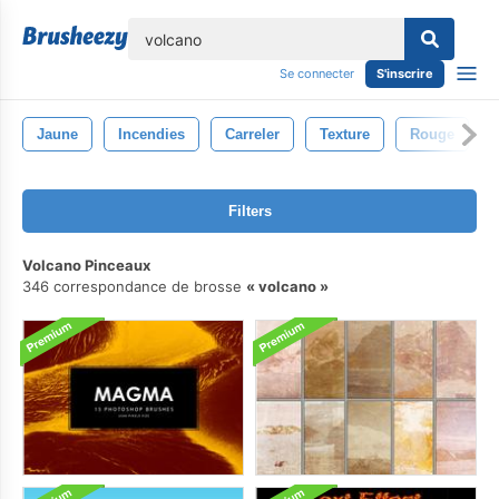
lose
Se connecter
S'inscrire
Jaune
Incendies
Carreler
Texture
Rouge
Filters
Volcano Pinceaux
346 correspondance de brosse
volcano