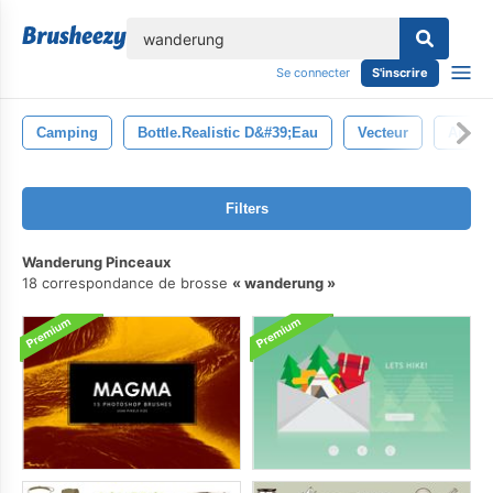
lose
Se connecter
S'inscrire
Camping
Bottle.realistic D&#39;eau
Vecteur
Arbre
Filters
Wanderung Pinceaux
18 correspondance de brosse
wanderung