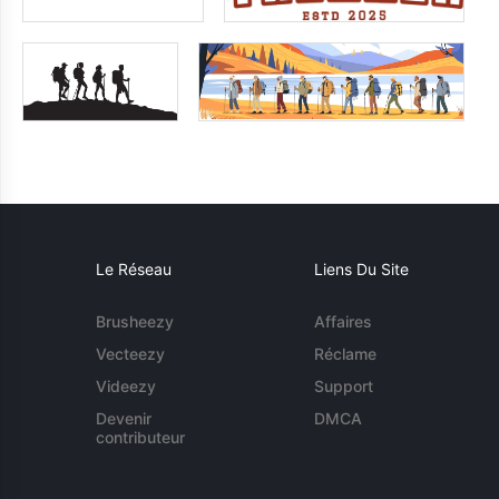
Le Réseau
Liens Du Site
Brusheezy
Affaires
Vecteezy
Réclame
Videezy
Support
Devenir
DMCA
contributeur