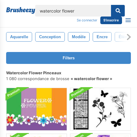
lose
Se connecter
S'inscrire
Aquarelle
Conception
Modèle
Encre
Élément
Filters
Watercolor Flower Pinceaux
1 080 correspondance de brosse
watercolor flower