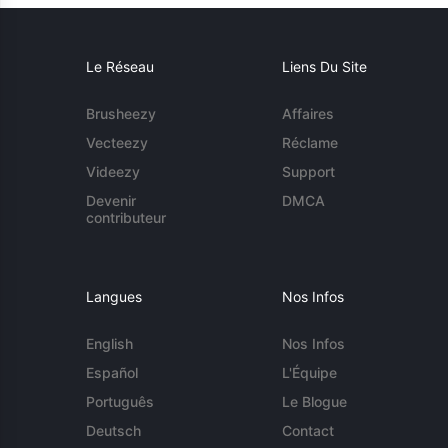
Le Réseau
Liens Du Site
Brusheezy
Affaires
Vecteezy
Réclame
Videezy
Support
Devenir
DMCA
contributeur
Langues
Nos Infos
English
Nos Infos
Español
L'Équipe
Português
Le Blogue
Deutsch
Contact