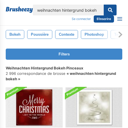
lose
Se connecter
S'inscrire
Bokeh
Poussière
Contexte
Photoshop
Texture
Filters
Weihnachten Hintergrund Bokeh Pinceaux
2 996 correspondance de brosse
weihnachten hintergrund
bokeh