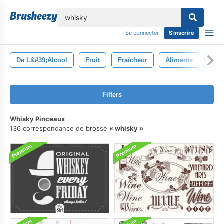
lose
Se connecter
S'inscrire
De L&#39;alcool
Fruit
Fraîcheur
Aliments
Boi
Filters
Whisky Pinceaux
136 correspondance de brosse
whisky