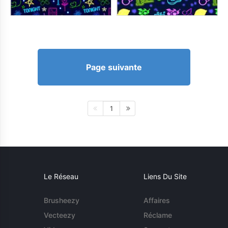
Page suivante
1
Le Réseau
Liens Du Site
Brusheezy
Affaires
Vecteezy
Réclame