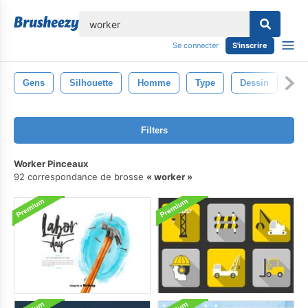
lose
Se connecter
S'inscrire
Gens
Silhouette
Homme
Type
Dessin
Pa
Filters
Worker Pinceaux
92 correspondance de brosse
worker