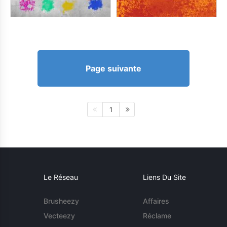
Page suivante
1
Le Réseau
Liens Du Site
Brusheezy
Affaires
Vecteezy
Réclame