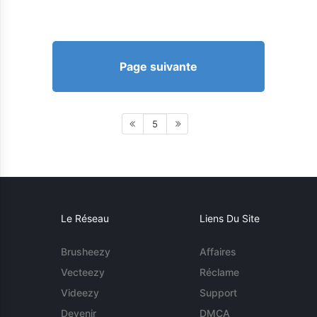
Page suivante
5
Le Réseau
Liens Du Site
Brusheezy
Affaires
Vecteezy
Réclame
Videezy
Support
Devenir
DMCA