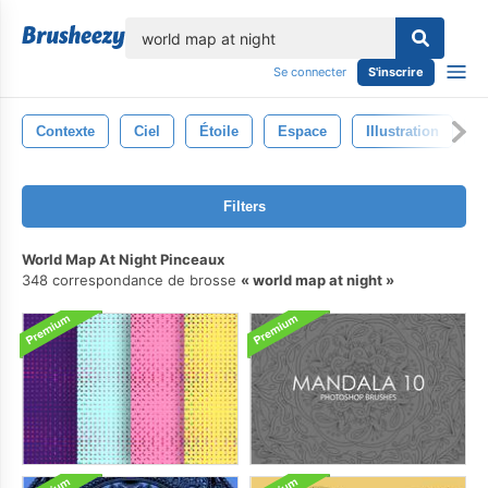
lose
Se connecter
S'inscrire
Contexte
Ciel
Étoile
Espace
Illustration
N
Filters
World Map At Night Pinceaux
348 correspondance de brosse
world map at night