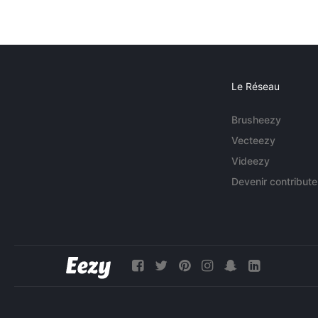
Le Réseau
Brusheezy
Vecteezy
Videezy
Devenir contribute