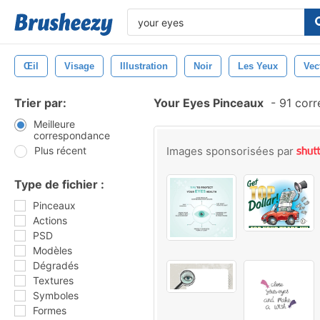
Œil
Visage
Illustration
Noir
Les Yeux
Vec
Trier par:
Your Eyes Pinceaux
-
91 corr
Meilleure
correspondance
Plus récent
Images sponsorisées par
Type de fichier :
Pinceaux
Actions
PSD
Modèles
Dégradés
Textures
Symboles
Formes