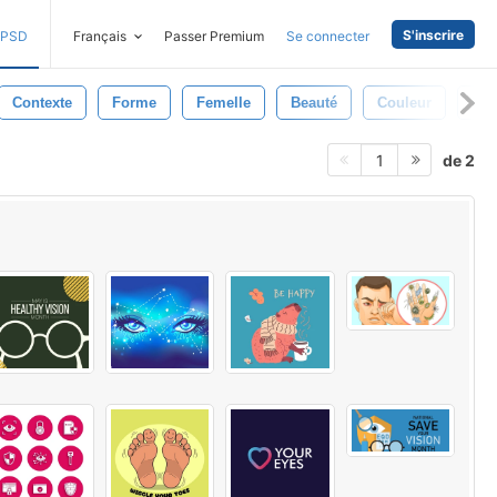
S'inscrire
PSD
Français
Passer Premium
Se connecter
Contexte
Forme
Femelle
Beauté
Couleur
Fe
de 2
1