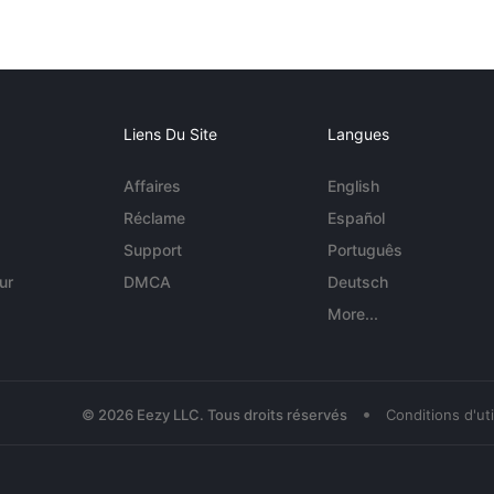
Liens Du Site
Langues
Affaires
English
Réclame
Español
Support
Português
ur
DMCA
Deutsch
More...
•
© 2026 Eezy LLC. Tous droits réservés
Conditions d'uti