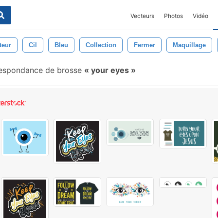
Vecteurs
Photos
Vidéo
teur
Cil
Bleu
Collection
Fermer
Maquillage
espondance de brosse
your eyes