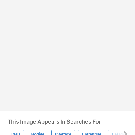
This Image Appears In Searches For
Bleu
Modèle
Interface
Entreprise
Création De