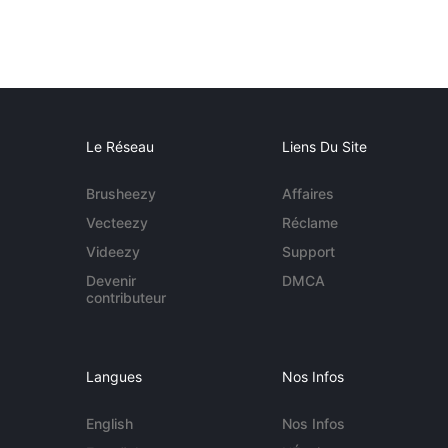
Le Réseau
Liens Du Site
Brusheezy
Affaires
Vecteezy
Réclame
Videezy
Support
Devenir
DMCA
contributeur
Langues
Nos Infos
English
Nos Infos