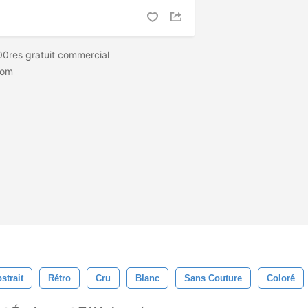
00res gratuit commercial
com
strait
Rétro
Cru
Blanc
Sans Couture
Coloré