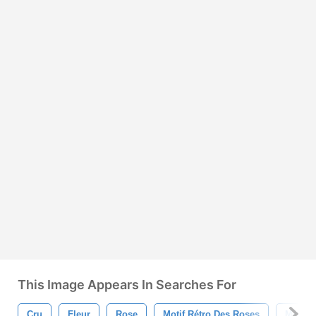
This Image Appears In Searches For
Cru
Fleur
Rose
Motif Rétro Des Roses
Motif 