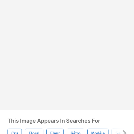
This Image Appears In Searches For
Cru
Floral
Fleur
Rétro
Modèle
Sans Cou