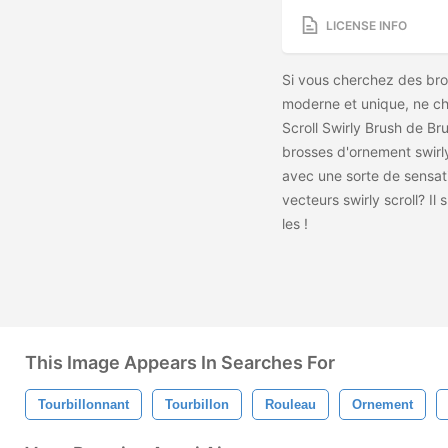
LICENSE INFO
Si vous cherchez des bro
moderne et unique, ne ch
Scroll Swirly Brush de Br
brosses d'ornement swirl
avec une sorte de sensati
vecteurs swirly scroll? Il
les
!
This Image Appears In Searches For
Tourbillonnant
Tourbillon
Rouleau
Ornement