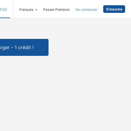
S'inscrire
PSD
Français
Passer Premium
Se connecter
rger - 1 crédit !