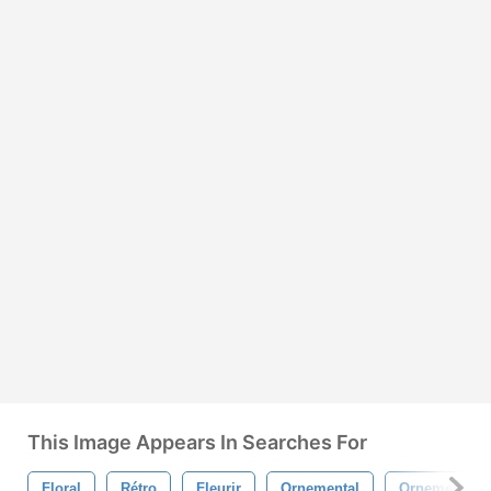
This Image Appears In Searches For
Floral
Rétro
Fleurir
Ornemental
Ornements A