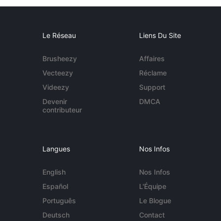
Le Réseau
Liens Du Site
Brusheezy
Affaires
Vecteezy
Réclame
Videezy
Support
Devenir
DMCA
contributeur
Langues
Nos Infos
English
Nos Infos
Español
L'Équipe
Português
Le Blogue
Deutsch
Contact