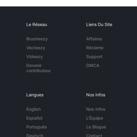
Le Réseau
Liens Du Site
Brusheezy
Affaires
Vecteezy
Réclame
Videezy
Support
Devenir
DMCA
contributeur
Langues
Nos Infos
English
Nos Infos
Español
L'Équipe
Português
Le Blogue
Deutsch
Contact