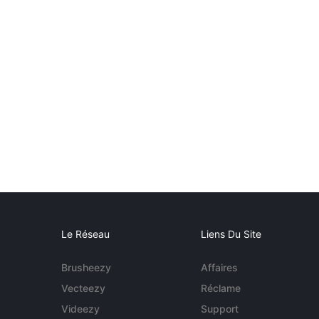
Le Réseau
Liens Du Site
Brusheezy
Affaires
Vecteezy
Réclame
Videezy
Support