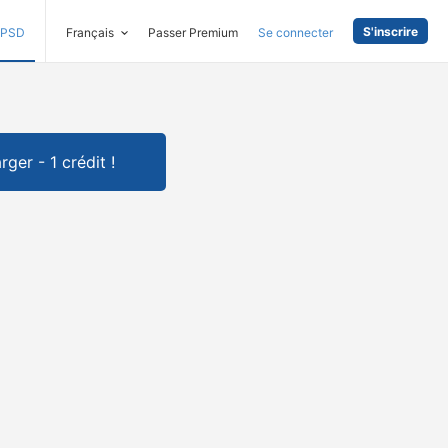
S'inscrire
PSD
Français
Passer Premium
Se connecter
rger - 1 crédit !