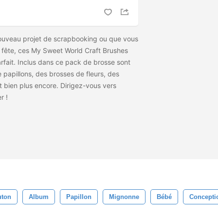
ouveau projet de scrapbooking ou que vous
e fête, ces My Sweet World Craft Brushes
parfait. Inclus dans ce pack de brosse sont
papillons, des brosses de fleurs, des
 bien plus encore. Dirigez-vous vers
er
!
uton
Album
Papillon
Mignonne
Bébé
Concepti