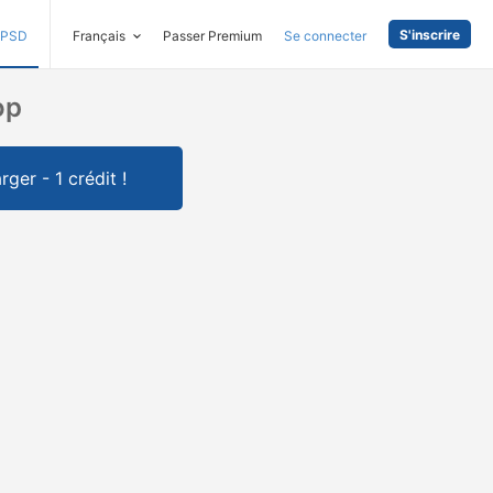
S'inscrire
PSD
Français
Passer Premium
Se connecter
op
rger - 1 crédit !