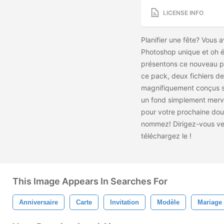
LICENSE INFO
Planifier une fête? Vous 
Photoshop unique et oh é
présentons ce nouveau pa
ce pack, deux fichiers d
magnifiquement conçus so
un fond simplement mervei
pour votre prochaine douc
nommez! Dirigez-vous ver
téléchargez le
!
This Image Appears In Searches For
Anniversaire
Carte
Invitation
Modèle
Mariage