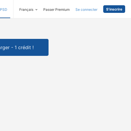
S'inscrire
PSD
Français
Passer Premium
Se connecter
rger - 1 crédit !