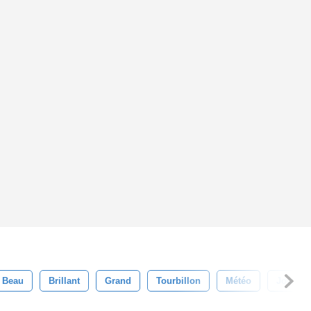
Beau
Brillant
Grand
Tourbillon
Météo
Journée