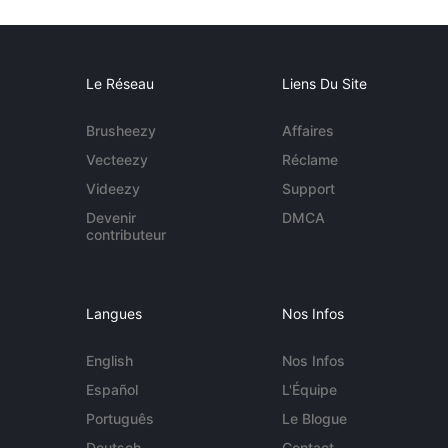
Le Réseau
Liens Du Site
Brusheezy
Affaires
Vecteezy
Réclame
Videezy
Support
Devenir
DMCA
contributeur
Langues
Nos Infos
English
Nos Infos
Español
L'Équipe
Português
Le Blogue
Deutsch
Contact