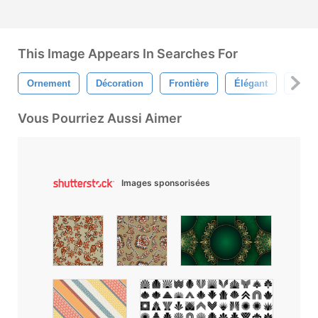
This Image Appears In Searches For
Ornement
Décoration
Frontière
Élégant
Recta
Vous Pourriez Aussi Aimer
Images sponsorisées