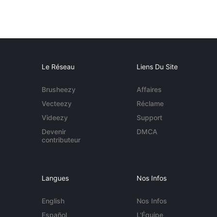
Le Réseau
Liens Du Site
Brusheezy
Affaires
Vecteezy
Réclame
Videezy
Support
Devenir
DMCA
contributeur
Langues
Nos Infos
English
Nos Infos
Español
L'Équipe