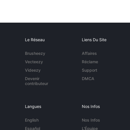
Le Réseau
Liens Du Site
Brusheezy
Affaires
Vecteezy
Réclame
Videezy
Support
Devenir
DMCA
contributeur
Langues
Nos Infos
English
Nos Infos
Español
L'Équipe