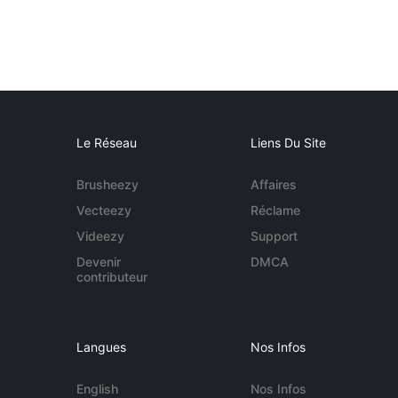
Le Réseau
Liens Du Site
Brusheezy
Affaires
Vecteezy
Réclame
Videezy
Support
Devenir
DMCA
contributeur
Langues
Nos Infos
English
Nos Infos