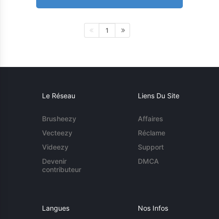
1
Le Réseau
Liens Du Site
Brusheezy
Affaires
Vecteezy
Réclame
Videezy
Support
Devenir
DMCA
contributeur
Langues
Nos Infos