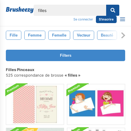
lose
Se connecter
S'inscrire
Fille
Femme
Femelle
Vecteur
Beauté
Jeu
Filters
Filles Pinceaux
525 correspondance de brosse
filles