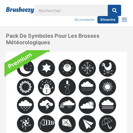
Se connecter
S'inscrire
Pack De Symboles Pour Les Brosses
Météorologiques