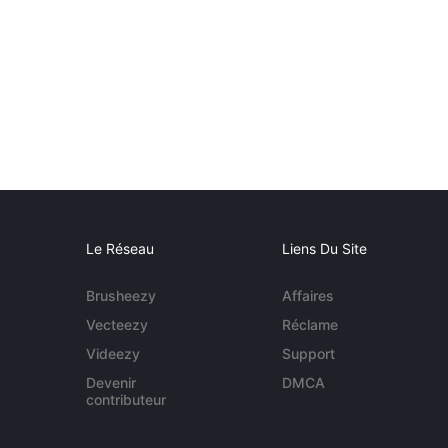
Le Réseau
Liens Du Site
Brusheezy
Affaires
Vecteezy
Réclame
Videezy
Support
Devenir
DMCA
contributeur