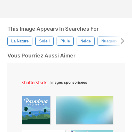
This Image Appears In Searches For
La Nature
Soleil
Pluie
Neige
Nuageux
Fl
Vous Pourriez Aussi Aimer
Images sponsorisées