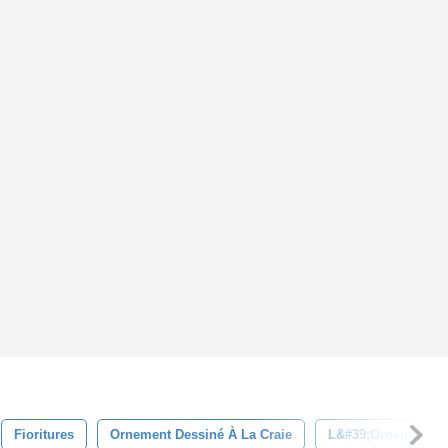
Fioritures
Ornement Dessiné À La Craie
L&#39;ornement Fl