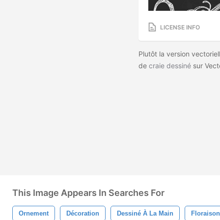
LICENSE INFO
Plutôt la version vectorie
de
craie dessiné
sur Vec
This Image Appears In Searches For
Ornement
Décoration
Dessiné À La Main
Floraison