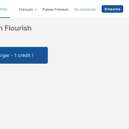
S'inscrire
PSD
Français
Passer Premium
Se connecter
 Flourish
rger - 1 crédit !