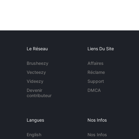
Le Réseau
Liens Du Site
Brusheezy
Affaires
Vecteezy
Réclame
Videezy
Support
Devenir
DMCA
contributeur
Langues
Nos Infos
English
Nos Infos