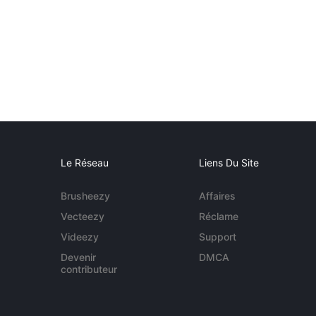
Le Réseau
Liens Du Site
Brusheezy
Affaires
Vecteezy
Réclame
Videezy
Support
Devenir
DMCA
contributeur