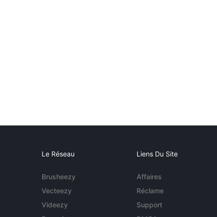
Le Réseau
Liens Du Site
Brusheezy
Affaires
Vecteezy
Réclame
Videezy
Support