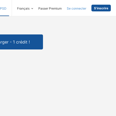
S'inscrire
PSD
Français
Passer Premium
Se connecter
rger - 1 crédit !