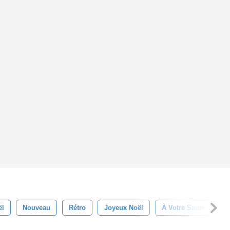
ël
Nouveau
Rétro
Joyeux Noël
À Votre Santé
J